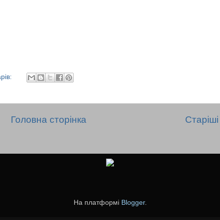
рів:
Головна сторінка
Старіші 
На платформі
Blogger
.