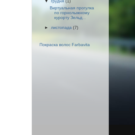
▼
грудня
(1)
Виртуальная прогулка
по горнолыжному
курорту Зельд...
►
листопада
(7)
Покраска волос Farbavita