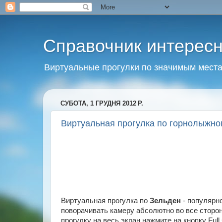
Справочник интерес
Виртуальные прогулки по значимым мест
СУБОТА, 1 ГРУДНЯ 2012 Р.
Виртуальная прогулка по горнолыжно
Виртуальная прогулка по
Зельден
- популярн
поворачивать камеру абсолютно во все сторон
прогулку на весь экран нажмите на кнопку Ful