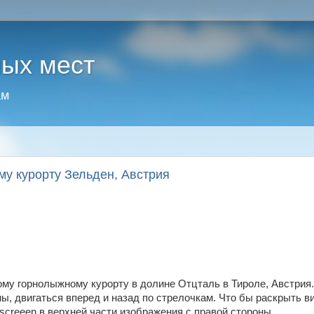
ных мест
ам
му курорту Зельден, Австрия
ому горнолыжному курорту в долине Отцталь в Тироле, Австрия
ы, двигаться вперед и назад по стрелочкам. Что бы раскрыть 
l screeen в верхней части изображения с правой стороны.