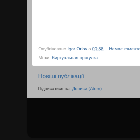
Опубліковано
Igor Orlov
о
00:38
Немає комента
Мітки:
Виртуальная прогулка
Новіші публікації
Підписатися на:
Дописи (Atom)