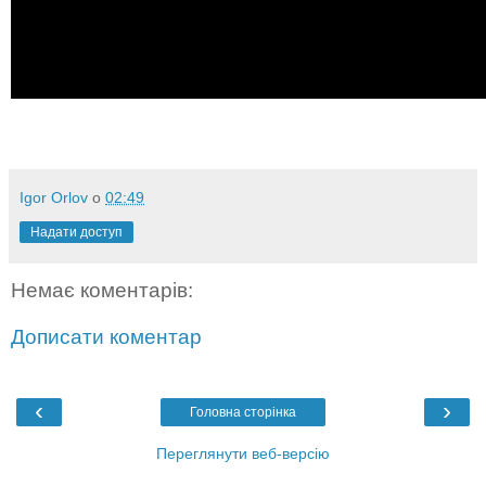
Igor Orlov
о
02:49
Надати доступ
Немає коментарів:
Дописати коментар
‹
›
Головна сторінка
Переглянути веб-версію