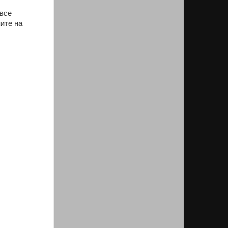
 все
ите на