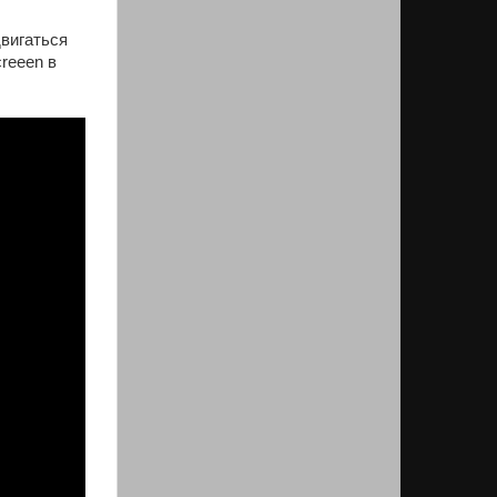
двигаться
reeen в