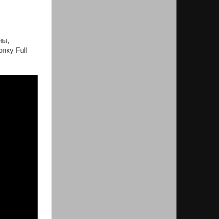
ны,
пку Full