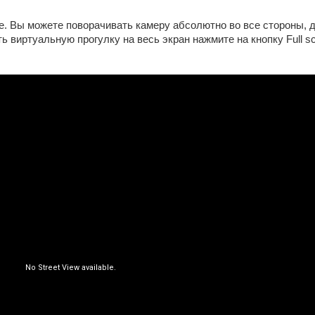
е. Вы можете поворачивать камеру абсолютно во все стороны, 
ь виртуальную прогулку на весь экран нажмите на кнопку Full sc