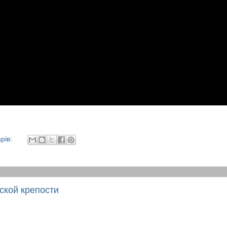
рів:
ской крепости