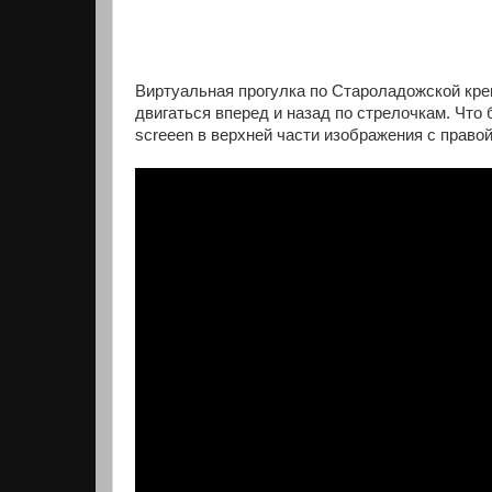
Виртуальная прогулка по Староладожской кре
двигаться вперед и назад по стрелочкам. Что 
screeen в верхней части изображения с право