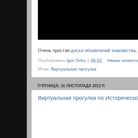
Очень простая
доска объявлений знакомства
,
Опубліковано
Igor Orlov
о
06:02
Немає комента
Мітки:
Виртуальная прогулка
ПʼЯТНИЦЯ, 16 ЛИСТОПАДА 2012 Р.
Виртуальная прогулка по Историческо