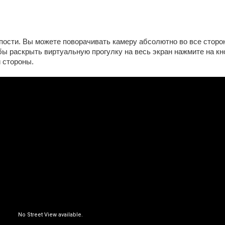
пости. Вы можете поворачивать камеру абсолютно во все сторо
бы раскрыть виртуальную прогулку на весь экран нажмите на кно
й стороны.