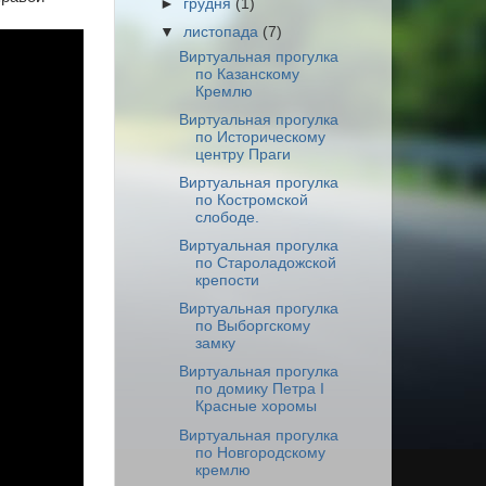
►
грудня
(1)
▼
листопада
(7)
Виртуальная прогулка
по Казанскому
Кремлю
Виртуальная прогулка
по Историческому
центру Праги
Виртуальная прогулка
по Костромской
слободе.
Виртуальная прогулка
по Староладожской
крепости
Виртуальная прогулка
по Выборгскому
замку
Виртуальная прогулка
по домику Петра I
Красные хоромы
Виртуальная прогулка
по Новгородскому
кремлю