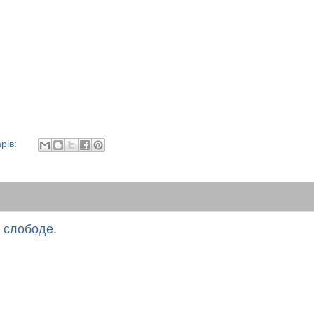
рів:
 слободе.