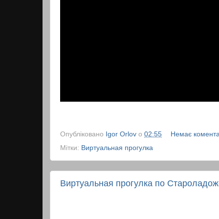
Опубліковано
Igor Orlov
о
02:55
Немає комента
Мітки:
Виртуальная прогулка
Виртуальная прогулка по Староладож